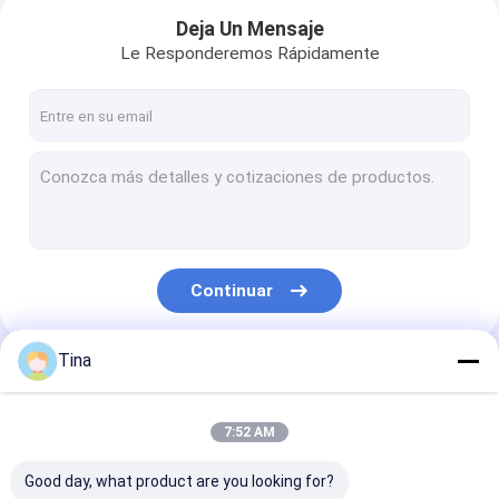
Deja Un Mensaje
Le Responderemos Rápidamente
Continuar
Tina
En casa
Nuestras Categorías
Productos
7:52 AM
Los vídeos
Good day, what product are you looking for?