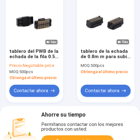
tablero del PWB de la
tablero de la echada
echada de la fila 0.5m
de 0.8m m para subir
m del doble 70P para
a Alfiler
Precio:
Negotiable price
MOQ:
500pcs
subir al tipo
Conector/conector
MOQ:
500pcs
Obtenga el último precio
femenino de SMT del
impreso PA9T de la
conector del jefe
placa de circuito
Obtenga el último precio
Contactar ahora
Contactar ahora
Ahorre su tiempo
Permítanos contactar con los mejores
productos con usted.