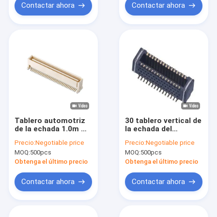
Contactar ahora
Contactar ahora
Tablero automotriz
30 tablero vertical de
de la echada 1.0m m
la echada del
SMT para subir al
conector 0.4m m de
Precio:
Negotiable price
Precio:
Negotiable price
tablero del conector
Alfiler Board To
MOQ:
500pcs
MOQ:
500pcs
al tablero Alfiler
Board BTB para subir
Encabezamiento
al conector
Obtenga el último precio
Obtenga el último precio
Contactar ahora
Contactar ahora