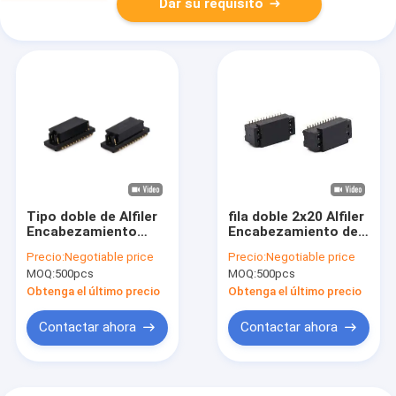
Dar su requisito
Tipo doble de Alfiler
fila doble 2x20 Alfiler
Encabezamiento
Encabezamiento del
SMT de la fila del
jefe femenino del
Precio:
Negotiable price
Precio:
Negotiable price
espaciamiento 0.8m
zócalo de 0.8m m
MOQ:
500pcs
MOQ:
500pcs
m de la echada del
SMT
conector fino del
Obtenga el último precio
Obtenga el último precio
PWB BTB
Contactar ahora
Contactar ahora