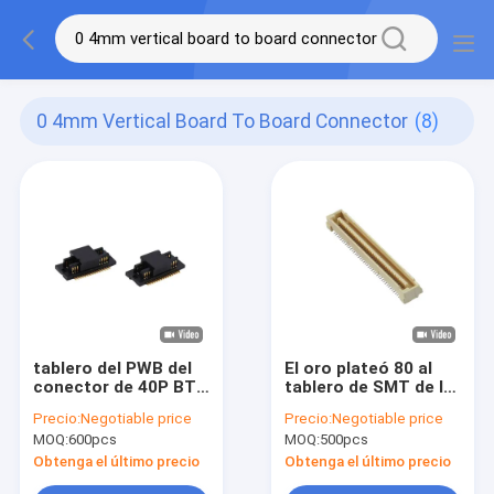
0 4mm Vertical Board To Board Connector
(8)
tablero del PWB del
El oro plateó 80 al
conector de 40P BTB
tablero de SMT de la
para subir al tipo
echada del conector
Precio:
Negotiable price
Precio:
Negotiable price
vertical de la echada
0.8m m del Alfiler
MOQ:
600pcs
MOQ:
500pcs
de los conectores
BTB para subir al
0.5m m
enchufe masculino
Obtenga el último precio
Obtenga el último precio
del conector