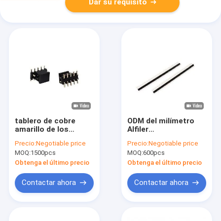
Dar su requisito
tablero de cobre
ODM del milímetro
amarillo de los
Alfiler
conectores del jefe
Encabezamiento
Precio:
Negotiable price
Precio:
Negotiable price
de la placa de
Single Row 2 Alfiler
MOQ:
1500pcs
MOQ:
600pcs
circuito del PWB de
Encabezamiento
la echada de 2.0m m
Conector Masculino
Obtenga el último precio
Obtenga el último precio
para subir al
de la aduana 2,0
conector PA6T
Contactar ahora
Contactar ahora