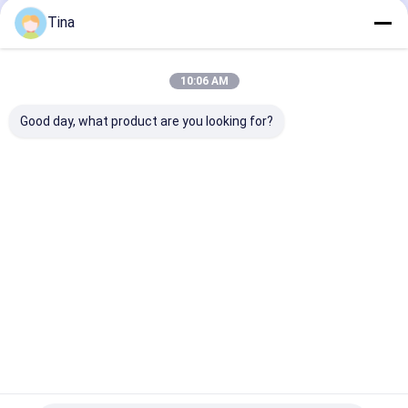
Tina
Nuestras Categorías
10:06 AM
Good day, what product are you looking for?
Conector de FFC FPC
Conectores de
Conector feme
tarjetas
de tipo C
Inicio
Mapa del
Contactar
Desktop
Sitio
Ahora
Site
Mapa del Sitio
Política de privacidad
Calidad
Conector de FFC FPC
Fábrica De China.Copyright © 2026
Shenzhen Xietaikang Precision Electronic Co., Ltd.. All Rights
Reserved.