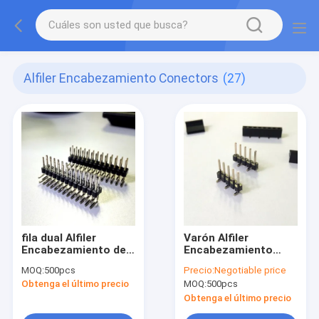
Alfiler Encabezamiento Conectors
(27)
fila dual Alfiler
Varón Alfiler
Encabezamiento de
Encabezamiento
la echada de 1.27m m
Conectors de SMD
MOQ:
500pcs
Precio:
Negotiable price
Obtenga el último precio
MOQ:
500pcs
Obtenga el último precio