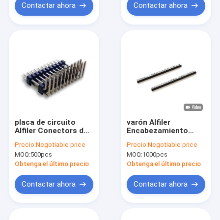
Contactar ahora
Contactar ahora
placa de circuito
varón Alfiler
Alfiler Conectors de
Encabezamiento
la echada de 2.0m m
Conectors Right
Precio:
Negotiable price
Precio:
Negotiable price
Angle de la echada de
MOQ:
500pcs
MOQ:
1000pcs
1.27m m para la
placa de circuito
Obtenga el último precio
Obtenga el último precio
eléctrica del PWB
Contactar ahora
Contactar ahora