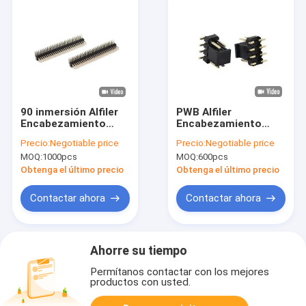
90 inmersión Alfiler
PWB Alfiler
Encabezamiento
Encabezamiento
Conectors Double
Conectors Double
Precio:
Negotiable price
Precio:
Negotiable price
Row ROHS del PWB
Row SMD del varón
MOQ:
1000pcs
MOQ:
600pcs
de la echada del
de la echada de
grado 1.27m m
2.54m m con el
Obtenga el último precio
Obtenga el último precio
casquillo
Contactar ahora
Contactar ahora
Ahorre su tiempo
Permítanos contactar con los mejores
productos con usted.