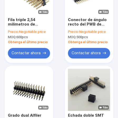
Sobre nosotros
Recorrido por la fábrica
Fila triple 2,54
Conector de ángulo
milímetros de
recto del PWB de
Control de calidad
industria de Alfiler
Alfiler
Precio:
Negotiable price
Precio:
Negotiable price
Encabezamiento
Encabezamiento
MOQ:
600pcs
MOQ:
500pcs
aderezo 2 Alfiler
Single Row de la
Contacta con nosotros
Masculino
echada de 2,54
Obtenga el último precio
Obtenga el último precio
Encabezamiento
milímetros
Conector For PCBA
Noticias
Contactar ahora
Contactar ahora
Casos de trabajo
Conector de FFC FPC
Conectores de tarjetas
Conector femenino de tipo C
Grado dual Alfiler
Echada doble SMT