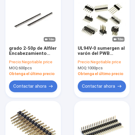
grado 2-50p de Alfiler
UL94V-0 sumergen al
Encabezamiento
varón del PWB
Conectors 90 de la
echada Alfiler
Precio:
Negotiable price
Precio:
Negotiable price
fila de la echada de
Encabezamiento
MOQ:
600pcs
MOQ:
1000pcs
2.0m m solo
Conectors Single/fila
doble de 1,27
Obtenga el último precio
Obtenga el último precio
milímetros
Contactar ahora
Contactar ahora
En casa
Productos
Los vídeos