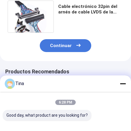
Cable electrónico 32pin del
arnés de cable LVDS de la
exhibición de panel LCD
Continuar
Productos Recomendados
Tina
6:28 PM
Good day, what product are you looking for?
Asamblea de cable
arnés de cable
Varón a la he