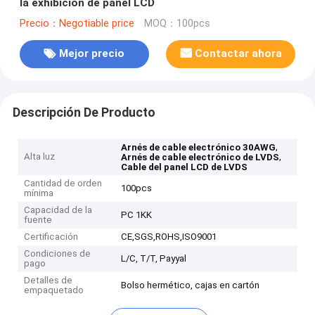
la exhibición de panel LCD
Precio：Negotiable price
MOQ：100pcs
Mejor precio
Contactar ahora
Descripción De Producto
,
Arnés de cable electrónico 30AWG
Alta luz
,
Arnés de cable electrónico de LVDS
Cable del panel LCD de LVDS
Cantidad de orden
100pcs
mínima
Capacidad de la
PC 1KK
fuente
Certificación
CE,SGS,ROHS,ISO9001
Condiciones de
L/C, T/T, Payyal
pago
Detalles de
Bolso hermético, cajas en cartón
empaquetado