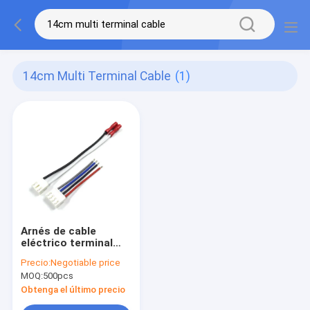
14cm Multi Terminal Cable
(1)
Arnés de cable
eléctrico terminal
multi del cable del
Precio:
Negotiable price
poder interno del
MOQ:
500pcs
refrigerador el 14CM
20AWG
Obtenga el último precio