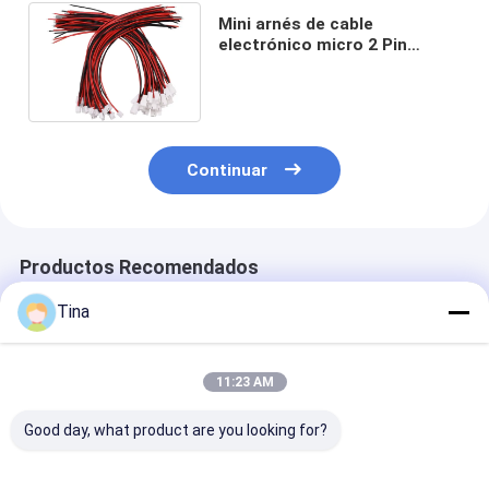
Mini arnés de cable
electrónico micro 2 Pin
Connector Plug Male Silicone
de JST pH XH2.0
Continuar
Productos Recomendados
Tina
11:23 AM
Good day, what product are you looking for?
Asamblea de cable
arnés de cable
Varón a la he