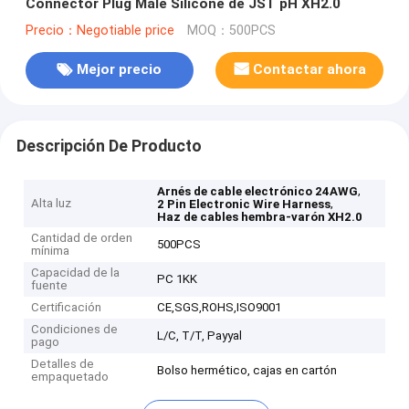
Connector Plug Male Silicone de JST pH XH2.0
Precio：Negotiable price
MOQ：500PCS
Mejor precio
Contactar ahora
Descripción De Producto
,
Arnés de cable electrónico 24AWG
Alta luz
,
2 Pin Electronic Wire Harness
Haz de cables hembra-varón XH2.0
Cantidad de orden
500PCS
mínima
Capacidad de la
PC 1KK
fuente
Certificación
CE,SGS,ROHS,ISO9001
Condiciones de
L/C, T/T, Payyal
pago
Detalles de
Bolso hermético, cajas en cartón
empaquetado