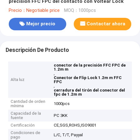
precisión FFC FPC del contacto con Voltear Lock
Precio：Negotiable price
MOQ：1000pcs
Mejor precio
Contactar ahora
Descripción De Producto
conector de la precisión FFC FPC de
1.2m m
,
Conector de Flip Lock 1.2m m FFC
Alta luz
FPC
,
cerradura del tirón del conector del
fpc de 1.2m m
Cantidad de orden
1000pcs
mínima
Capacidad de la
PC 3KK
fuente
Certificación
CE,SGS,ROHS,ISO9001
Condiciones de
L/C, T/T, Payyal
pago