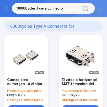
10000cycles Type A Connector
(9)
Cuatro pies
El zócalo horizontal
sumergen 16 el tipo
SMT femenino del
conectores SMT
PWB de HDMI
Precio:
Negotiable price
Precio:
Negotiable price
portuario femenino
mecanografía a
MOQ:
500pcs
MOQ:
500pcs
del Alfiler USB 3,1 de
conector 10000
C 10000 ciclos
ciclos
Obtenga el último precio
Obtenga el último precio