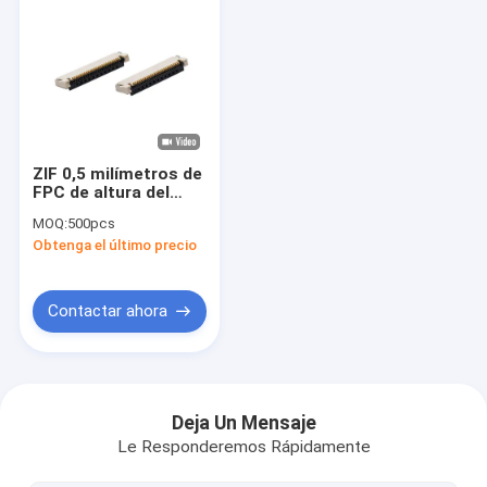
ZIF 0,5 milímetros de
FPC de altura del
conector 30P 1.5m m
MOQ:
500pcs
para el módulo del
Obtenga el último precio
LCD
Contactar ahora
En casa
Productos
Deja Un Mensaje
Le Responderemos Rápidamente
Los vídeos