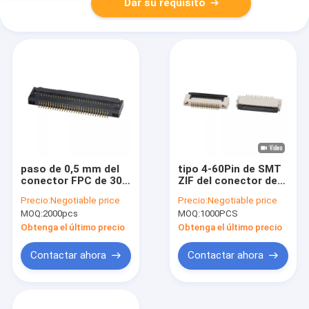
Dar su requisito
paso de 0,5 mm del
tipo 4-60Pin de SMT
conector FPC de 30
ZIF del conector de
pines tipo bloqueo
FPC de la echada de
Precio:
Negotiable price
Precio:
Negotiable price
SMT vertical de 1,8 H
0.5m m del ángulo
MOQ:
2000pcs
MOQ:
1000PCS
recto 1.5H
Obtenga el último precio
Obtenga el último precio
Contactar ahora
Contactar ahora