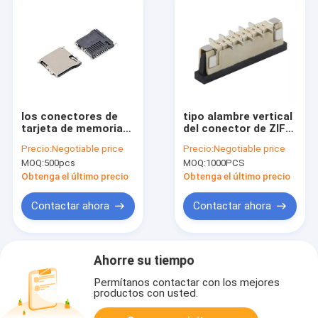
los conectores de
tipo alambre vertical
tarjeta de memoria
del conector de ZIF
de la tarjeta Destello
FPC de la echada
Precio:
Negotiable price
Precio:
Negotiable price
de 9p T empujan el
SMT de 28Pin 1.0m m
MOQ:
500pcs
MOQ:
1000PCS
tipo 10000 ciclos
para subir
Obtenga el último precio
Obtenga el último precio
Contactar ahora
Contactar ahora
Ahorre su tiempo
Permítanos contactar con los mejores
productos con usted.