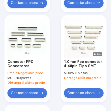
Contactar ahora
Contactar ahora
Conector FPC
1.0mm Fpc conector
Conectores
4-40pin Tipo SMT
horizontales con
horizontal contacto
Precio:
Negotiable price
MOQ:
500 piezas
bloqueo de
superior superior 1.0
MOQ:
500 piezas
Obtenga el último precio
retroceso ZIF Tipo
FPC conector
H2.0mm 4-60pin
Obtenga el último precio
0.5mm Pitch
FPC/FFC
Contactar ahora
Contactar ahora