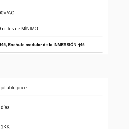
00V/AC
 ciclos de MÍNIMO
,
J45
Enchufe modular de la INMERSIÓN rj45
otiable price
 días
 1KK