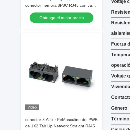
Voltaje c
conector hembra 8P8C RJ45 con Jack
modular llevado
Resisten
Obtenga el mejor precio
Resisten
aislamie
Fuerza d
Temperat
operaci
Voltaje 
Viviend
Contact
Video
Género
Término 
conector 8 Alfiler FeMasculino del PWB
de 1X2 Tab Up Network Straight RJ45
Ciclos d