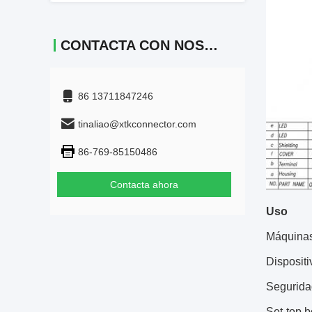
CONTACTA CON NOSOTROS
86 13711847246
tinaliao@xtkconnector.com
86-769-85150486
Contacta ahora
Uso
Máquina
Dispositi
Segurida
Set-top 