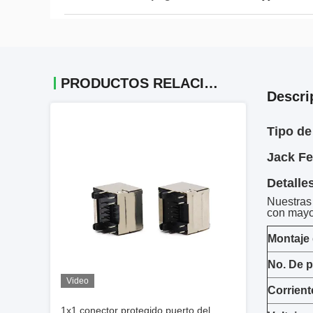
PRODUCTOS RELACIONADOS
Descri
Tipo de
Jack F
Detalle
Nuestras 
con mayo
Montaje 
No. De 
Video
Corrient
1x1 conector protegido puerto del