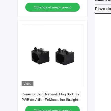
Obtenga el mejor precio
Plazo de
Video
Conector Jack Network Plug 8p8c del
PWB de Alfiler FeMasculino Straight
RJ45 del negro 8
Obtenga el mejor precio