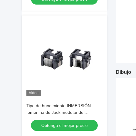
Dibujo
Video
Tipo de hundimiento INMERSIÓN
femenina de Jack modular del
mediados del soporte RJ45 conector
Obtenga el mejor precio
del PWB de ángulo recto