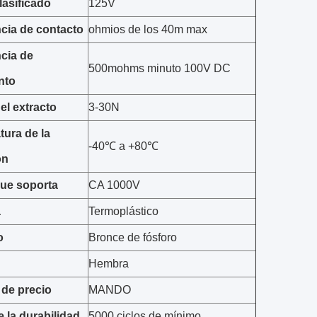
lasificado
125V
cia de contacto
ohmios de los 40m max
cia de
500mohms minuto 100V DC
nto
el extracto
3-30N
ura de la
-40℃ a +80℃
ón
que soporta
CA 1000V
a
Termoplástico
o
Bronce de fósforo
Hembra
de precio
MANDO
e la durabilidad
5000 ciclos de mínimo